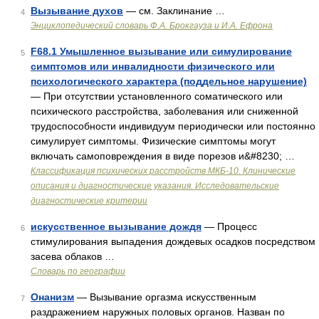
Вызывание духов
— см. Заклинание …
4
Энциклопедический словарь Ф.А. Брокгауза и И.А. Ефрона
F68.1 Умышленное вызывание или симулирование
5
симптомов или инвалидности физического или
психологического характера (поддельное нарушение)
— При отсутствии установленного соматического или
психического расстройства, заболевания или сниженной
трудоспособности индивидуум периодически или постоянно
симулирует симптомы. Физические симптомы могут
включать самоповреждения в виде порезов и&#8230; …
Классификация психических расстройств МКБ-10. Клинические
описания и диагностические указания. Исследовательские
диагностические критерии
искусственное вызывание дождя
— Процесс
6
стимулирования выпадения дождевых осадков посредством
засева облаков …
Словарь по географии
Онанизм
— Вызывание оргазма искусственным
7
раздражением наружных половых органов. Назван по