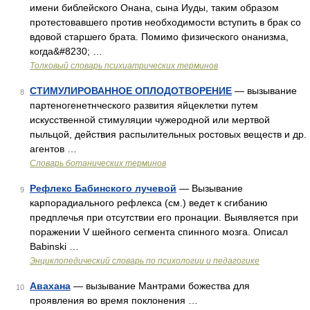
имени библейского Онана, сына Иуды, таким образом
протестовавшего против необходимости вступить в брак со
вдовой старшего брата. Помимо физического онанизма,
когда&#8230; …
Толковый словарь психиатрических терминов
СТИМУЛИРОВАННОЕ ОПЛОДОТВОРЕНИЕ
— вызывание
8
партеногенетнческого развития яйцеклетки путем
искусственной стимуляции чужеродной или мертвой
пыльцой, действия распылительных ростовых веществ и др.
агентов …
Словарь ботанических терминов
Рефлекс Бабинского лучевой
— Вызывание
9
карпорадиального рефлекса (см.) ведет к сгибанию
предплечья при отсутствии его пронации. Выявляется при
поражении V шейного сегмента спинного мозга. Описал
Babinski …
Энциклопедический словарь по психологии и педагогике
Авахана
— вызывание Мантрами божества для
10
проявления во время поклонения …